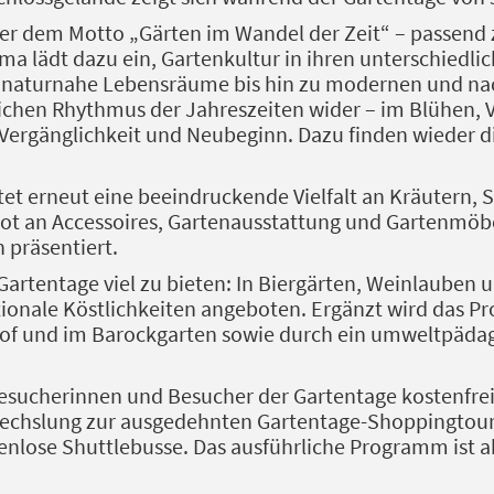
ter dem Motto „Gärten im Wandel der Zeit“ – passend
ma lädt dazu ein, Gartenkultur in ihren unterschiedli
r naturnahe Lebensräume bis hin zu modernen und nac
rlichen Rhythmus der Jahreszeiten wider – im Blühen
 Vergänglichkeit und Neubeginn. Dazu finden wieder d
et erneut eine beeindruckende Vielfalt an Kräutern,
bot an Accessoires, Gartenausstattung und Gartenmö
 präsentiert.
 Gartentage viel zu bieten: In Biergärten, Weinlauben
tionale Köstlichkeiten angeboten. Ergänzt wird das 
hof und im Barockgarten sowie durch ein umweltpäd
esucherinnen und Besucher der Gartentage kostenfrei
echslung zur ausgedehnten Gartentage-Shoppingtour
enlose Shuttlebusse. Das ausführliche Programm ist a