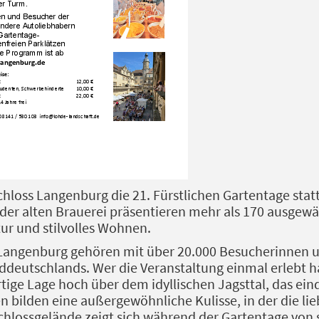
chloss Langenburg die 21. Fürstlichen Gartentage sta
 der alten Brauerei präsentieren mehr als 170 ausgewä
ur und stilvolles Wohnen.
s Langenburg gehören mit über 20.000 Besucherinnen
deutschlands. Wer die Veranstaltung einmal erlebt hat
ige Lage hoch über dem idyllischen Jagsttal, das ein
en bilden eine außergewöhnliche Kulisse, in der die li
hlossgelände zeigt sich während der Gartentage von s